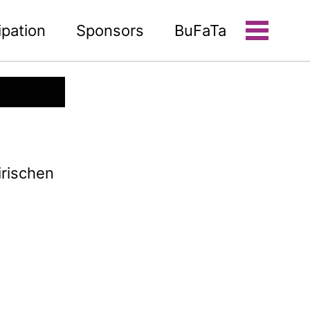
ipation
Sponsors
BuFaTa
Toggle
menu
irischen