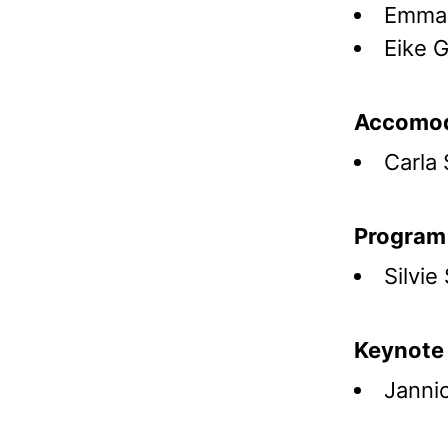
Emma 
Eike 
Accomod
Carla 
Program
Silvie
Keynote
Janni