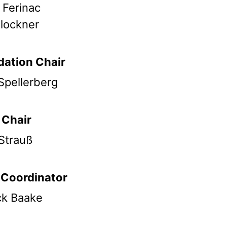
Ferinac
Glockner
ation Chair
Spellerberg
 Chair
 Strauß
 Coordinator
ck Baake